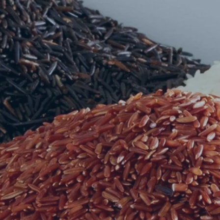
Nos Produit
Une Large Sélection
 importe ce que vous recherchez, nous avons 
les produits dont vous pourriez avoir besoin.
Nous garantissons à nos clients uniquement le
meilleurs produits disponibles.
couvrez notre
gamme de produits
et n'hésitez
à
nous contacter
.