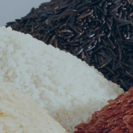
Peu
Dé