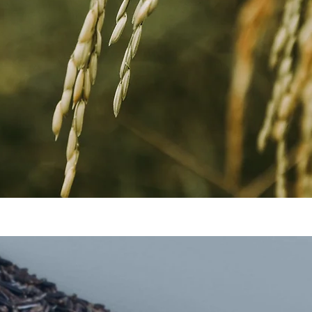
ons à nos clients des produits toujours de bonn
excellent service.
s proposons une large sélection de variétés de 
us
pour en savoir plus sur nos produits et voi
pouvons vous être utiles.