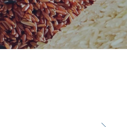
us
lection
nam Palmier