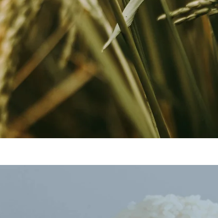
e qualité et un
riz.
r comment nous