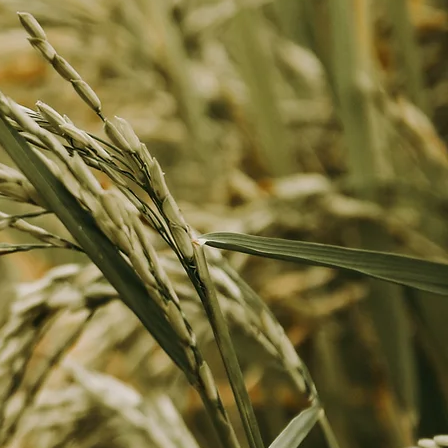
 Monde
re entreprise,
 ses produits de
te évolution.
vers changements