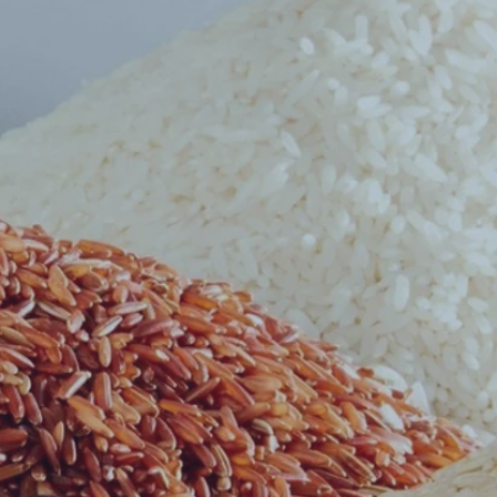
s
tous
s
 pas