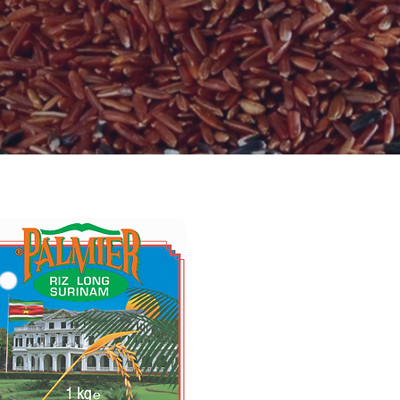
n de nos collaborateurs se fera un plaisir de vo
aider.
La Sé
Riz Suri