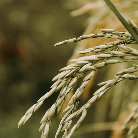
Les Riz Du
Depuis 1867
git de choisir le bon fournisseur de riz pour vot
pter sur la Nouvelle Rizerie Du Nord S.A. pour
haute qualité.
ons que l'industrie alimentaire est en constan
éation, fondée en 1867, nous avons traversé di
mais sont toujours restés fidèles à nos clients.